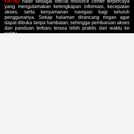
FAT4D
hadir sebagai official resource center terpercaya
yang mengutamakan kelengkapan informasi, kecepatan
akses, serta kenyamanan navigasi bagi seluruh
penggunanya. Setiap halaman dirancang ringan agar
dapat dibuka tanpa hambatan, sehingga pembaruan akses
dan panduan terbaru terasa lebih praktis dari waktu ke
waktu.
Performa
FAT4D
dijaga tetap konsisten melalui sistem
yang responsif di berbagai perangkat, mulai dari
smartphone hingga desktop. Seluruh berita, informasi
resmi, serta artikel panduan terus diperbarui secara
berkala agar mudah dipantau kapan saja.
Untuk mendapatkan akses penuh, proses
FAT4D Daftar
dapat diselesaikan dengan cepat tanpa langkah yang
rumit. Tim dukungan siap membantu selama 24 jam
melalui berbagai saluran komunikasi, menjadikan FAT4D
pilihan terbaik untuk kebutuhan referensi digital sehari-
hari.