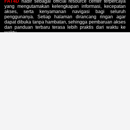
FAT4D
hadir sebagai official resource center terpercaya
yang mengutamakan kelengkapan informasi, kecepatan
akses, serta kenyamanan navigasi bagi seluruh
penggunanya. Setiap halaman dirancang ringan agar
dapat dibuka tanpa hambatan, sehingga pembaruan akses
dan panduan terbaru terasa lebih praktis dari waktu ke
waktu.
Performa
FAT4D
dijaga tetap konsisten melalui sistem
yang responsif di berbagai perangkat, mulai dari
smartphone hingga desktop. Seluruh berita, informasi
resmi, serta artikel panduan terus diperbarui secara
berkala agar mudah dipantau kapan saja.
Untuk mendapatkan akses penuh, proses
FAT4D Daftar
dapat diselesaikan dengan cepat tanpa langkah yang
rumit. Tim dukungan siap membantu selama 24 jam
melalui berbagai saluran komunikasi, menjadikan FAT4D
pilihan terbaik untuk kebutuhan referensi digital sehari-
hari.