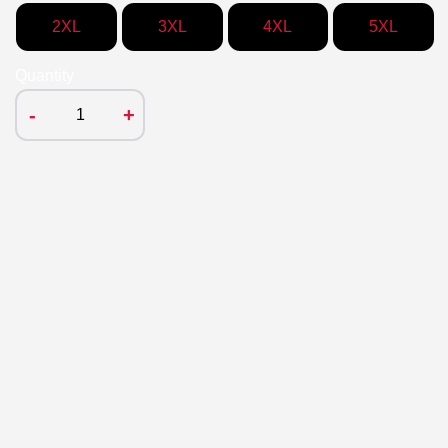
2XL
3XL
4XL
5XL
Quantity
-
+