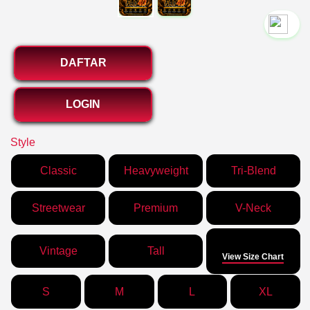
`2
DAFTAR
LOGIN
Style
Classic
Heavyweight
Tri-Blend
Streetwear
Premium
V-Neck
Size
Vintage
Tall
View Size Chart
S
M
L
XL