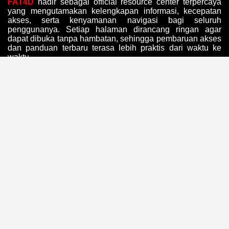
FAT4D
hadir sebagai official resource center terpercaya
yang mengutamakan kelengkapan informasi, kecepatan
akses, serta kenyamanan navigasi bagi seluruh
penggunanya. Setiap halaman dirancang ringan agar
dapat dibuka tanpa hambatan, sehingga pembaruan akses
dan panduan terbaru terasa lebih praktis dari waktu ke
waktu.
Performa
FAT4D
dijaga tetap konsisten melalui sistem
yang responsif di berbagai perangkat, mulai dari
smartphone hingga desktop. Seluruh berita, informasi
resmi, serta artikel panduan terus diperbarui secara
berkala agar mudah dipantau kapan saja.
Untuk mendapatkan akses penuh, proses
FAT4D Daftar
dapat diselesaikan dengan cepat tanpa langkah yang
rumit. Tim dukungan siap membantu selama 24 jam
melalui berbagai saluran komunikasi, menjadikan FAT4D
pilihan terbaik untuk kebutuhan referensi digital sehari-
hari.