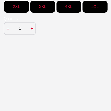
2XL
3XL
4XL
5XL
Quantity
-
+