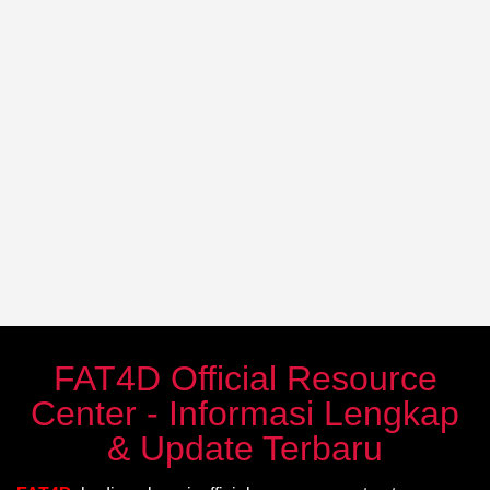
FAT4D Official Resource
Center - Informasi Lengkap
& Update Terbaru