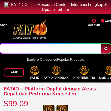
FAT4D Official Resource Center - Informasi Lengkap &
Update Terbaru
Cart
Shop
Account
Explore Categories
Popular Products
FAT4D
FAT4D
FAT4D PANDUAN
INFO TERBARU
Update 
FAT4D – Platform Digital dengan Akses
Cepat dan Performa Konsisten
$99.09