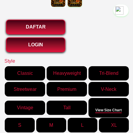
`2
DAFTAR
LOGIN
Style
Classic
Heavyweight
Tri-Blend
Streetwear
Premium
V-Neck
Size
Vintage
Tall
View Size Chart
S
M
L
XL