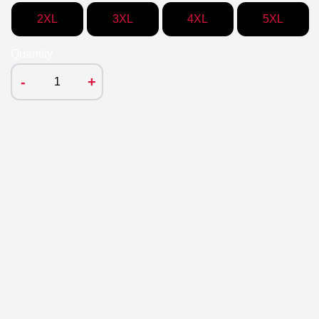
2XL
3XL
4XL
5XL
Quantity
-
+