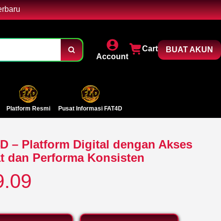
erbaru
Cart
BUAT AKUN
Account
Platform Resmi
Pusat Informasi FAT4D
D – Platform Digital dengan Akses
t dan Performa Konsisten
9.09