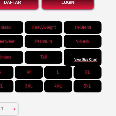
DAFTAR
LOGIN
lassic
Heavyweight
Tri-Blend
reetwear
Premium
V-Neck
Size
intage
Tall
View Size Chart
S
M
L
XL
XL
3XL
4XL
5XL
y
+