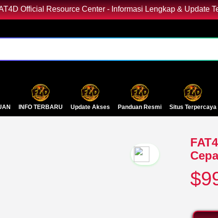
AT4D Official Resource Center - Informasi Lengkap & Update T
UAN
INFO TERBARU
Update Akses
Panduan Resmi
Situs Terpercaya
FAT4
Cepa
`2
$9