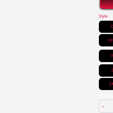
Style
C
St
V
2
Quantit
-