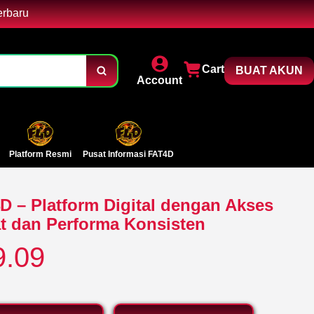
erbaru
Cart
BUAT AKUN
Account
Platform Resmi
Pusat Informasi FAT4D
D – Platform Digital dengan Akses
t dan Performa Konsisten
9.09