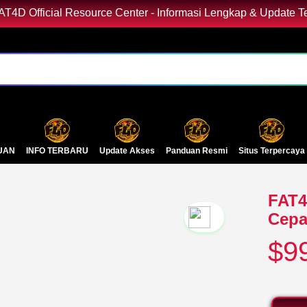
AT4D Official Resource Center - Informasi Lengkap & Update T
UAN
INFO TERBARU
Update Akses
Panduan Resmi
Situs Terpercaya
FAT4
Cepa
`2
$9