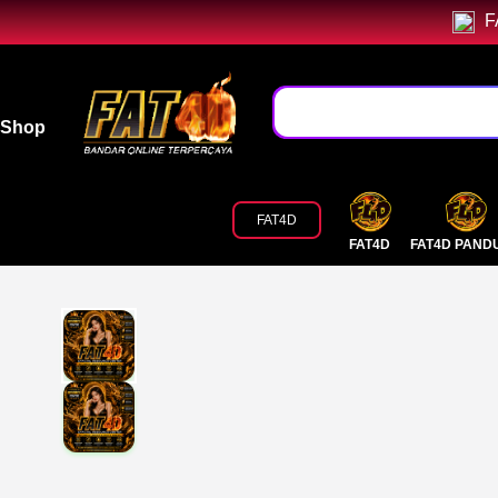
F
Shop
FAT4D
FAT4D
FAT4D PAND