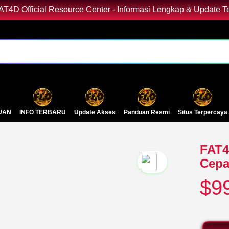
AT4D Official Resource Center - Informasi Lengkap & Update T
UAN
INFO TERBARU
Update Akses
Panduan Resmi
Situs Terpercaya
FAT4
Cepa
`2
$9