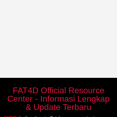
FAT4D Official Resource
Center - Informasi Lengkap
& Update Terbaru