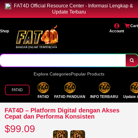
FAT4D Official Resource Center - Informasi Lengkap &
Update Terbaru
Cart
Shop
Account
Explore Categories
Popular Products
FAT4D
FAT4D
FAT4D PANDUAN
INFO TERBARU
Update 
FAT4D – Platform Digital dengan Akses
Cepat dan Performa Konsisten
$99.09