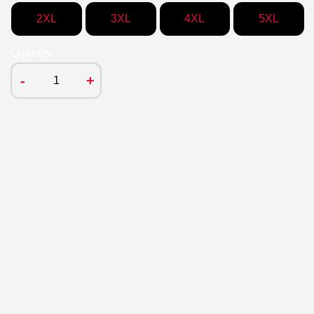
2XL
3XL
4XL
5XL
Quantity
-
+