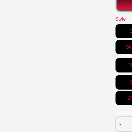
Style
C
St
V
2
Quantit
-