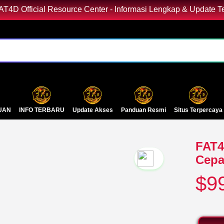
AT4D Official Resource Center - Informasi Lengkap & Update T
UAN
INFO TERBARU
Update Akses
Panduan Resmi
Situs Terpercaya
FAT4
Cepa
`2
$9