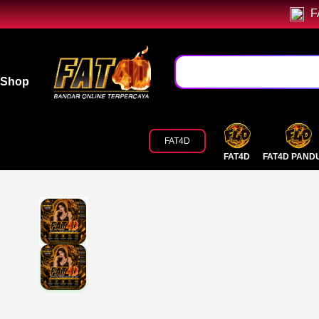
F
Shop
FAT4D
FAT4D
FAT4D PAND