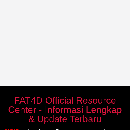
FAT4D Official Resource
Center - Informasi Lengkap
& Update Terbaru