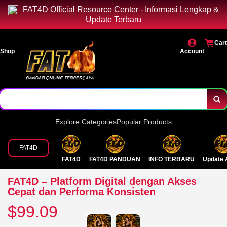
FAT4D Official Resource Center - Informasi Lengkap &
Update Terbaru
Cart
Shop
Account
Explore Categories
Popular Products
FAT4D
FAT4D
FAT4D PANDUAN
INFO TERBARU
Update 
FAT4D – Platform Digital dengan Akses
Cepat dan Performa Konsisten
$99.09