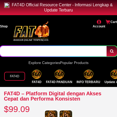
FAT4D Official Resource Center - Informasi Lengkap &
Update Terbaru
Cart
Shop
Account
Explore Categories
Popular Products
FAT4D
FAT4D
FAT4D PANDUAN
INFO TERBARU
Update 
FAT4D – Platform Digital dengan Akses
Cepat dan Performa Konsisten
$99.09