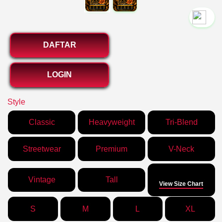
`2
DAFTAR
LOGIN
Style
Classic
Heavyweight
Tri-Blend
Streetwear
Premium
V-Neck
Size
Vintage
Tall
View Size Chart
S
M
L
XL