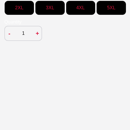
2XL
3XL
4XL
5XL
Quantity
-
+