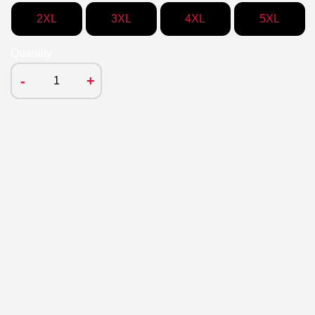
2XL
3XL
4XL
5XL
Quantity
-
+