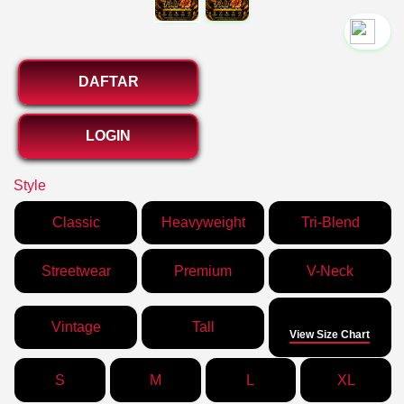
`2
DAFTAR
LOGIN
Style
Classic
Heavyweight
Tri-Blend
Streetwear
Premium
V-Neck
Size
Vintage
Tall
View Size Chart
S
M
L
XL