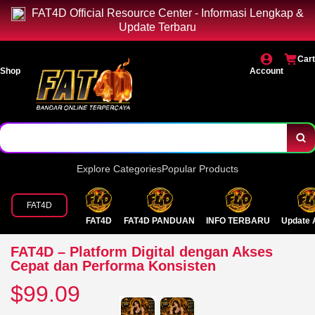
FAT4D Official Resource Center - Informasi Lengkap &
Update Terbaru
Cart
Shop
Account
Explore Categories
Popular Products
FAT4D
FAT4D
FAT4D PANDUAN
INFO TERBARU
Update 
FAT4D – Platform Digital dengan Akses
Cepat dan Performa Konsisten
$99.09