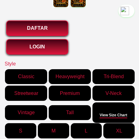
`2
DAFTAR
LOGIN
Style
Classic
Heavyweight
Tri-Blend
Streetwear
Premium
V-Neck
Size
Vintage
Tall
View Size Chart
S
M
L
XL