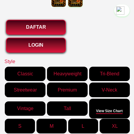
`2
DAFTAR
LOGIN
Style
Classic
Heavyweight
Tri-Blend
Streetwear
Premium
V-Neck
Size
Vintage
Tall
View Size Chart
S
M
L
XL