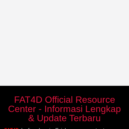
FAT4D Official Resource
Center - Informasi Lengkap
& Update Terbaru