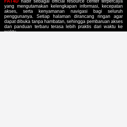
FAT4D
hadir sebagai official resource center terpercaya
yang mengutamakan kelengkapan informasi, kecepatan
akses, serta kenyamanan navigasi bagi seluruh
penggunanya. Setiap halaman dirancang ringan agar
dapat dibuka tanpa hambatan, sehingga pembaruan akses
dan panduan terbaru terasa lebih praktis dari waktu ke
waktu.
Performa
FAT4D
dijaga tetap konsisten melalui sistem
yang responsif di berbagai perangkat, mulai dari
smartphone hingga desktop. Seluruh berita, informasi
resmi, serta artikel panduan terus diperbarui secara
berkala agar mudah dipantau kapan saja.
Untuk mendapatkan akses penuh, proses
FAT4D Daftar
dapat diselesaikan dengan cepat tanpa langkah yang
rumit. Tim dukungan siap membantu selama 24 jam
melalui berbagai saluran komunikasi, menjadikan FAT4D
pilihan terbaik untuk kebutuhan referensi digital sehari-
hari.