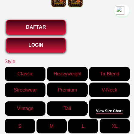
`2
DAFTAR
LOGIN
Style
Classic
Heavyweight
Tri-Blend
Streetwear
Premium
V-Neck
Size
Vintage
Tall
View Size Chart
S
M
L
XL