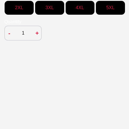
2XL
3XL
4XL
5XL
Quantity
-
+