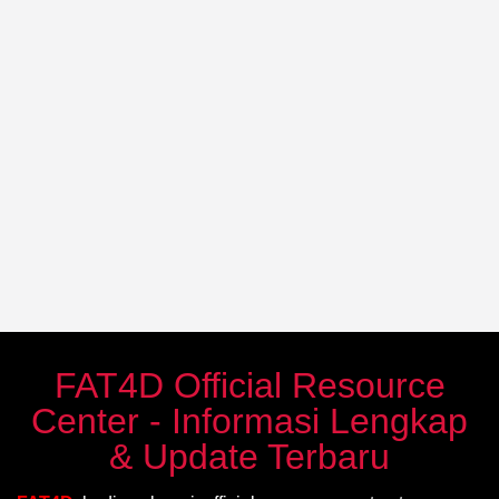
FAT4D Official Resource
Center - Informasi Lengkap
& Update Terbaru