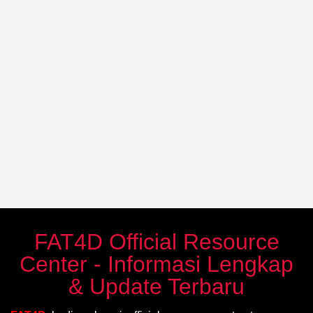
FAT4D Official Resource
Center - Informasi Lengkap
& Update Terbaru