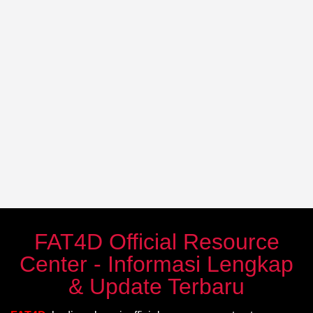
FAT4D Official Resource
Center - Informasi Lengkap
& Update Terbaru