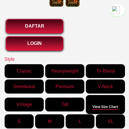
`2
DAFTAR
LOGIN
Style
Classic
Heavyweight
Tri-Blend
Streetwear
Premium
V-Neck
Size
Vintage
Tall
View Size Chart
S
M
L
XL