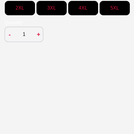
2XL
3XL
4XL
5XL
Quantity
-
+