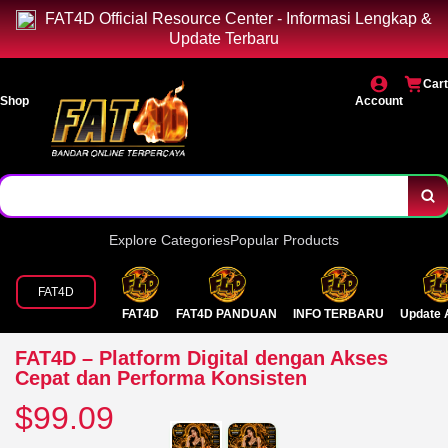
FAT4D Official Resource Center - Informasi Lengkap &
Update Terbaru
Cart
Shop
Account
Explore Categories
Popular Products
FAT4D
FAT4D
FAT4D PANDUAN
INFO TERBARU
Update 
FAT4D – Platform Digital dengan Akses
Cepat dan Performa Konsisten
$99.09