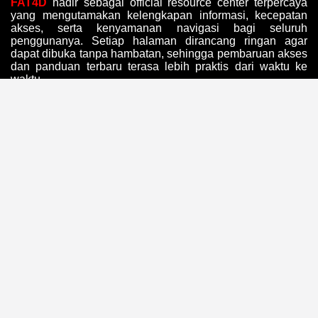
FAT4D
hadir sebagai official resource center terpercaya
yang mengutamakan kelengkapan informasi, kecepatan
akses, serta kenyamanan navigasi bagi seluruh
penggunanya. Setiap halaman dirancang ringan agar
dapat dibuka tanpa hambatan, sehingga pembaruan akses
dan panduan terbaru terasa lebih praktis dari waktu ke
waktu.
Performa
FAT4D
dijaga tetap konsisten melalui sistem
yang responsif di berbagai perangkat, mulai dari
smartphone hingga desktop. Seluruh berita, informasi
resmi, serta artikel panduan terus diperbarui secara
berkala agar mudah dipantau kapan saja.
Untuk mendapatkan akses penuh, proses
FAT4D Daftar
dapat diselesaikan dengan cepat tanpa langkah yang
rumit. Tim dukungan siap membantu selama 24 jam
melalui berbagai saluran komunikasi, menjadikan FAT4D
pilihan terbaik untuk kebutuhan referensi digital sehari-
hari.