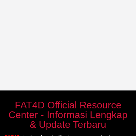
FAT4D Official Resource
Center - Informasi Lengkap
& Update Terbaru