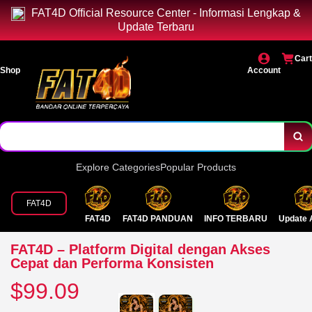
FAT4D Official Resource Center - Informasi Lengkap &
Update Terbaru
Cart
Shop
Account
Explore Categories
Popular Products
FAT4D
FAT4D
FAT4D PANDUAN
INFO TERBARU
Update 
FAT4D – Platform Digital dengan Akses
Cepat dan Performa Konsisten
$99.09