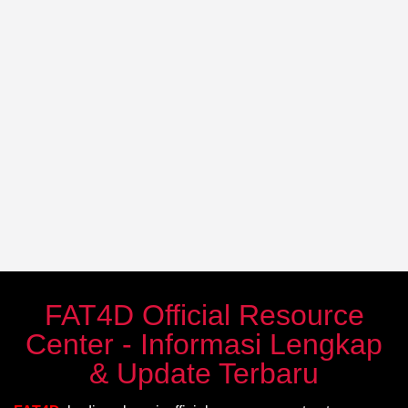
FAT4D Official Resource
Center - Informasi Lengkap
& Update Terbaru