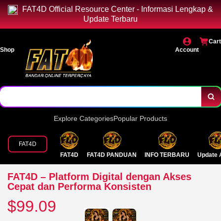
FAT4D Official Resource Center - Informasi Lengkap &
Update Terbaru
Cart
Shop
Account
Explore Categories
Popular Products
FAT4D
FAT4D
FAT4D PANDUAN
INFO TERBARU
Update 
FAT4D – Platform Digital dengan Akses
Cepat dan Performa Konsisten
$99.09