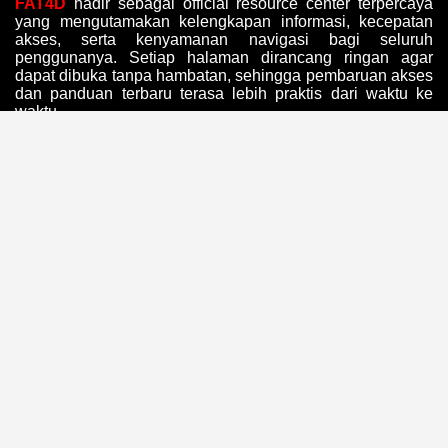
FAT4D
hadir sebagai official resource center terpercaya
yang mengutamakan kelengkapan informasi, kecepatan
akses, serta kenyamanan navigasi bagi seluruh
penggunanya. Setiap halaman dirancang ringan agar
dapat dibuka tanpa hambatan, sehingga pembaruan akses
dan panduan terbaru terasa lebih praktis dari waktu ke
waktu.
Performa
FAT4D
dijaga tetap konsisten melalui sistem
yang responsif di berbagai perangkat, mulai dari
smartphone hingga desktop. Seluruh berita, informasi
resmi, serta artikel panduan terus diperbarui secara
berkala agar mudah dipantau kapan saja.
Untuk mendapatkan akses penuh, proses
FAT4D Daftar
dapat diselesaikan dengan cepat tanpa langkah yang
rumit. Tim dukungan siap membantu selama 24 jam
melalui berbagai saluran komunikasi, menjadikan FAT4D
pilihan terbaik untuk kebutuhan referensi digital sehari-
hari.