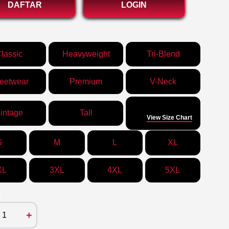
DAFTAR
LOGIN
lassic
Heavyweight
Tri-Blend
reetwear
Premium
V-Neck
Size
intage
Tall
View Size Chart
S
M
L
XL
XL
3XL
4XL
5XL
y
+