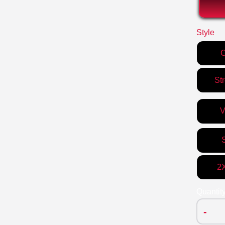
Style
C
St
V
2
Quantit
-