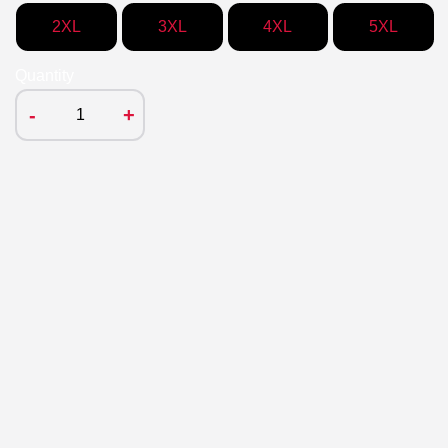
2XL
3XL
4XL
5XL
Quantity
-
+