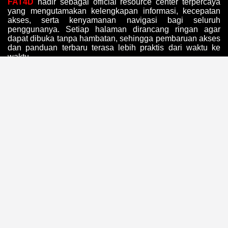
FAT4D
hadir sebagai official resource center terpercaya
yang mengutamakan kelengkapan informasi, kecepatan
akses, serta kenyamanan navigasi bagi seluruh
penggunanya. Setiap halaman dirancang ringan agar
dapat dibuka tanpa hambatan, sehingga pembaruan akses
dan panduan terbaru terasa lebih praktis dari waktu ke
waktu.
Performa
FAT4D
dijaga tetap konsisten melalui sistem
yang responsif di berbagai perangkat, mulai dari
smartphone hingga desktop. Seluruh berita, informasi
resmi, serta artikel panduan terus diperbarui secara
berkala agar mudah dipantau kapan saja.
Untuk mendapatkan akses penuh, proses
FAT4D Daftar
dapat diselesaikan dengan cepat tanpa langkah yang
rumit. Tim dukungan siap membantu selama 24 jam
melalui berbagai saluran komunikasi, menjadikan FAT4D
pilihan terbaik untuk kebutuhan referensi digital sehari-
hari.