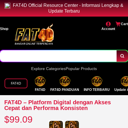
FAT4D Official Resource Center - Informasi Lengkap &
Update Terbaru
Cart
Shop
Account
Explore Categories
Popular Products
FAT4D
FAT4D
FAT4D PANDUAN
INFO TERBARU
Update 
FAT4D – Platform Digital dengan Akses
Cepat dan Performa Konsisten
$99.09