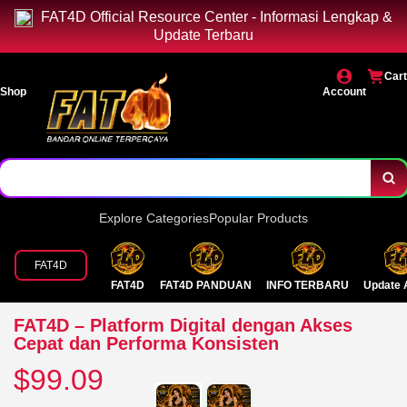
FAT4D Official Resource Center - Informasi Lengkap &
Update Terbaru
Cart
Shop
Account
Explore Categories
Popular Products
FAT4D
FAT4D
FAT4D PANDUAN
INFO TERBARU
Update 
FAT4D – Platform Digital dengan Akses
Cepat dan Performa Konsisten
$99.09