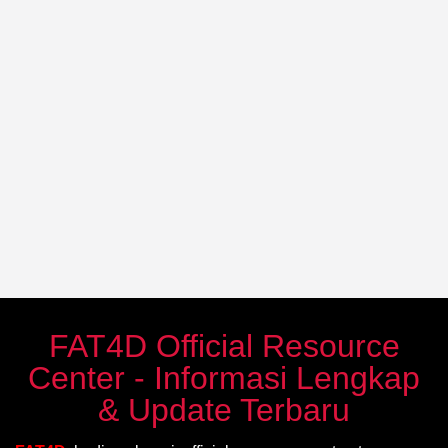
FAT4D Official Resource
Center - Informasi Lengkap
& Update Terbaru