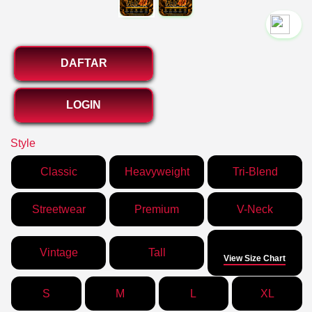
`2
DAFTAR
LOGIN
Style
Classic
Heavyweight
Tri-Blend
Streetwear
Premium
V-Neck
Size
Vintage
Tall
View Size Chart
S
M
L
XL