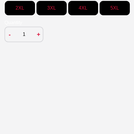
2XL
3XL
4XL
5XL
Quantity
-
+