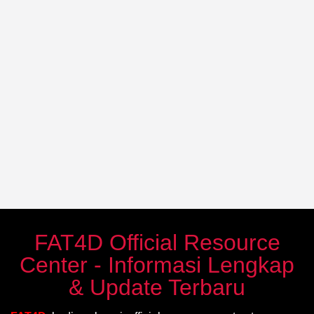
FAT4D Official Resource
Center - Informasi Lengkap
& Update Terbaru