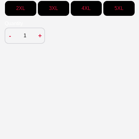
2XL
3XL
4XL
5XL
Quantity
-
+