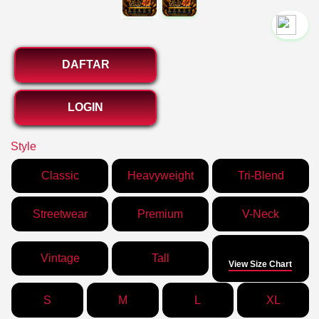
`2
DAFTAR
LOGIN
Style
Classic
Heavyweight
Tri-Blend
Streetwear
Premium
V-Neck
Size
Vintage
Tall
View Size Chart
S
M
L
XL