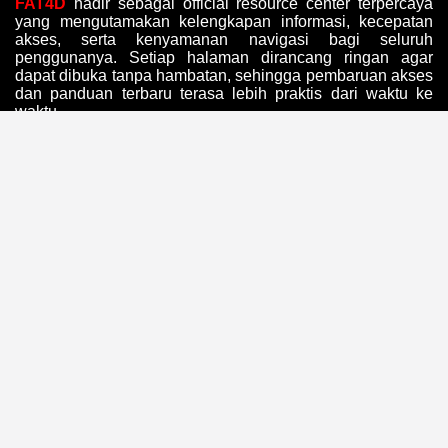
FAT4D
hadir sebagai official resource center terpercaya
yang mengutamakan kelengkapan informasi, kecepatan
akses, serta kenyamanan navigasi bagi seluruh
penggunanya. Setiap halaman dirancang ringan agar
dapat dibuka tanpa hambatan, sehingga pembaruan akses
dan panduan terbaru terasa lebih praktis dari waktu ke
waktu.
Performa
FAT4D
dijaga tetap konsisten melalui sistem
yang responsif di berbagai perangkat, mulai dari
smartphone hingga desktop. Seluruh berita, informasi
resmi, serta artikel panduan terus diperbarui secara
berkala agar mudah dipantau kapan saja.
Untuk mendapatkan akses penuh, proses
FAT4D Daftar
dapat diselesaikan dengan cepat tanpa langkah yang
rumit. Tim dukungan siap membantu selama 24 jam
melalui berbagai saluran komunikasi, menjadikan FAT4D
pilihan terbaik untuk kebutuhan referensi digital sehari-
hari.