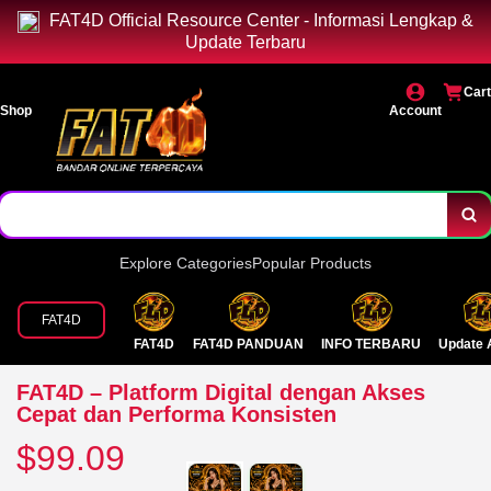
FAT4D Official Resource Center - Informasi Lengkap &
Update Terbaru
Cart
Shop
Account
Explore Categories
Popular Products
FAT4D
FAT4D
FAT4D PANDUAN
INFO TERBARU
Update 
FAT4D – Platform Digital dengan Akses
Cepat dan Performa Konsisten
$99.09