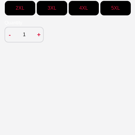
2XL
3XL
4XL
5XL
Quantity
-
+