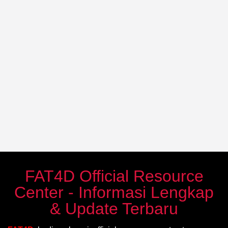
FAT4D Official Resource
Center - Informasi Lengkap
& Update Terbaru