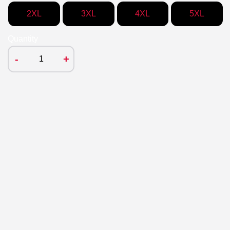
2XL
3XL
4XL
5XL
Quantity
-
+