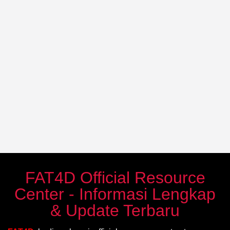
FAT4D Official Resource
Center - Informasi Lengkap
& Update Terbaru