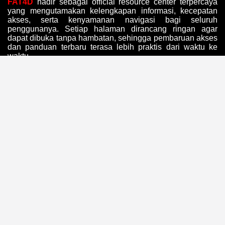
FAT4D
hadir sebagai official resource center terpercaya
yang mengutamakan kelengkapan informasi, kecepatan
akses, serta kenyamanan navigasi bagi seluruh
penggunanya. Setiap halaman dirancang ringan agar
dapat dibuka tanpa hambatan, sehingga pembaruan akses
dan panduan terbaru terasa lebih praktis dari waktu ke
waktu.
Performa
FAT4D
dijaga tetap konsisten melalui sistem
yang responsif di berbagai perangkat, mulai dari
smartphone hingga desktop. Seluruh berita, informasi
resmi, serta artikel panduan terus diperbarui secara
berkala agar mudah dipantau kapan saja.
Untuk mendapatkan akses penuh, proses
FAT4D Daftar
dapat diselesaikan dengan cepat tanpa langkah yang
rumit. Tim dukungan siap membantu selama 24 jam
melalui berbagai saluran komunikasi, menjadikan FAT4D
pilihan terbaik untuk kebutuhan referensi digital sehari-
hari.