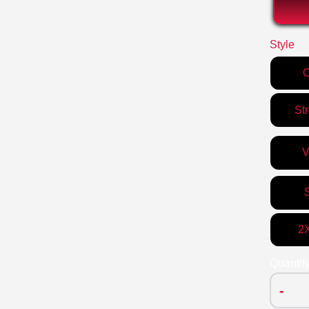
Style
C
St
V
2
Quantit
-