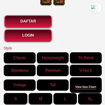
`2
DAFTAR
LOGIN
Style
Classic
Heavyweight
Tri-Blend
Streetwear
Premium
V-Neck
Size
Vintage
Tall
View Size Chart
S
M
L
XL