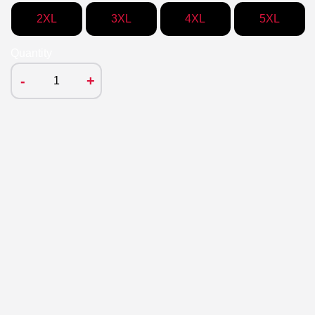
2XL
3XL
4XL
5XL
Quantity
-
+