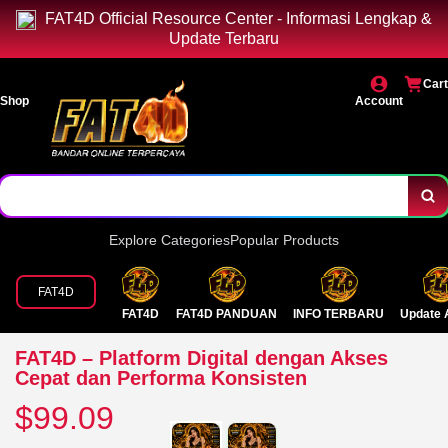
FAT4D Official Resource Center - Informasi Lengkap &
Update Terbaru
Cart
Shop
Account
Explore Categories
Popular Products
FAT4D
FAT4D
FAT4D PANDUAN
INFO TERBARU
Update 
FAT4D – Platform Digital dengan Akses
Cepat dan Performa Konsisten
$99.09