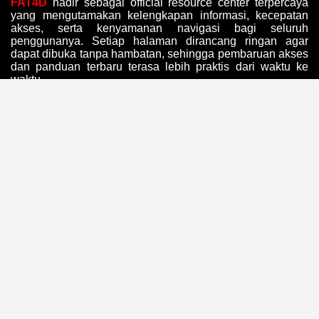
FAT4D
hadir sebagai official resource center terpercaya
yang mengutamakan kelengkapan informasi, kecepatan
akses, serta kenyamanan navigasi bagi seluruh
penggunanya. Setiap halaman dirancang ringan agar
dapat dibuka tanpa hambatan, sehingga pembaruan akses
dan panduan terbaru terasa lebih praktis dari waktu ke
waktu.
Performa
FAT4D
dijaga tetap konsisten melalui sistem
yang responsif di berbagai perangkat, mulai dari
smartphone hingga desktop. Seluruh berita, informasi
resmi, serta artikel panduan terus diperbarui secara
berkala agar mudah dipantau kapan saja.
Untuk mendapatkan akses penuh, proses
FAT4D Daftar
dapat diselesaikan dengan cepat tanpa langkah yang
rumit. Tim dukungan siap membantu selama 24 jam
melalui berbagai saluran komunikasi, menjadikan FAT4D
pilihan terbaik untuk kebutuhan referensi digital sehari-
hari.